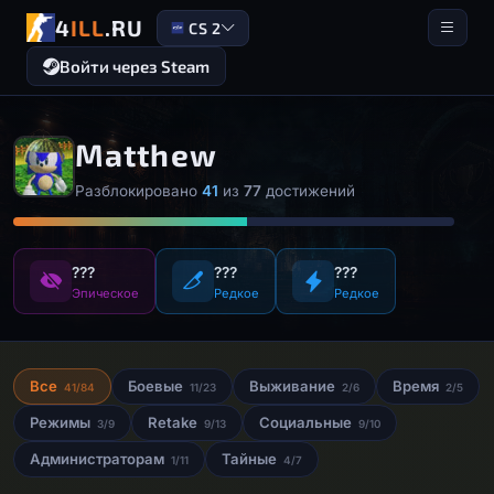
4
ILL
.RU
CS 2
Войти через Steam
Matthew
Разблокировано
41
из
77
достижений
???
???
???
Эпическое
Редкое
Редкое
Все
Боевые
Выживание
Время
41/84
11/23
2/6
2/5
Режимы
Retake
Социальные
3/9
9/13
9/10
Администраторам
Тайные
1/11
4/7