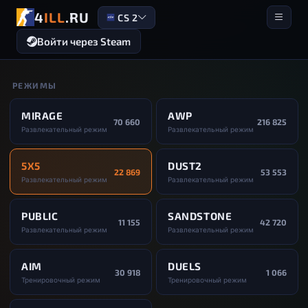
4
ILL
.RU
CS 2
Войти через Steam
РЕЖИМЫ
MIRAGE
AWP
70 660
216 825
Развлекательный режим
Развлекательный режим
5X5
DUST2
22 869
53 553
Развлекательный режим
Развлекательный режим
PUBLIC
SANDSTONE
11 155
42 720
Развлекательный режим
Развлекательный режим
AIM
DUELS
30 918
1 066
Тренировочный режим
Тренировочный режим