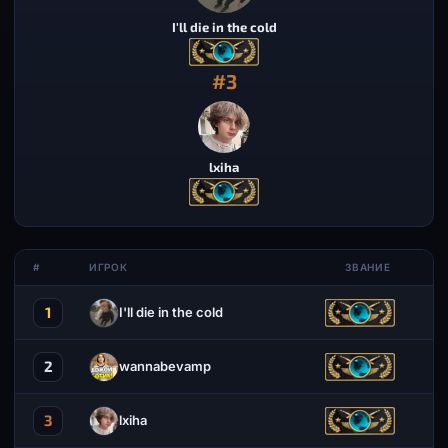
I'll die in the cold
#3
lxiha
#
ИГРОК
ЗВАНИЕ
1
I'll die in the cold
2
wannabevamp
3
lxiha