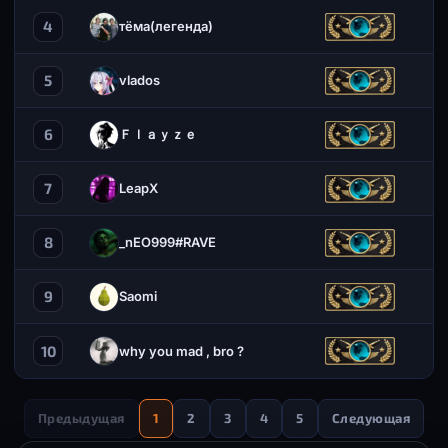
4
тёма(легенда)
5
vlados
6
Ｆｌａｙｚｅ
7
LeapX
8
_nEO999#RAVE
9
Saomi
10
why you mad , bro ?
Предыдущая
1
2
3
4
5
Следующая