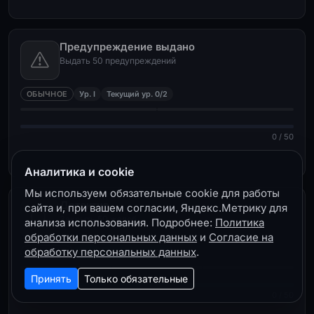
Предупреждение выдано
Выдать 50 предупреждений
ОБЫЧНОЕ
Ур. I
Текущий ур. 0/2
0 / 50
Аналитика и cookie
Мы используем обязательные cookie для работы
Детектив
сайта и, при вашем согласии, Яндекс.Метрику для
Закрыть 50 жалоб
анализа использования. Подробнее:
Политика
обработки персональных данных
и
Согласие на
обработку персональных данных
.
ОБЫЧНОЕ
Ур. I
Текущий ур. 0/3
Принять
Только обязательные
0 / 50