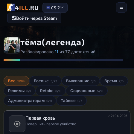
4
ILL
.RU
CS 2
Войти через Steam
тёма(легенда)
Разблокировано
11
из
77
достижений
Все
Боевые
Выживание
Время
11/84
3/23
1/6
2/5
Режимы
Retake
Социальные
0/9
0/13
5/10
Администраторам
Тайные
0/11
0/7
✓ 21.04.2026
Первая кровь
Совершить первое убийство