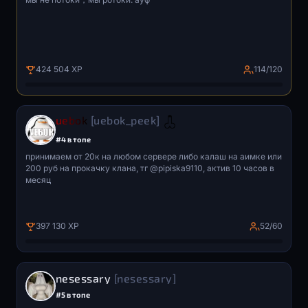
424 504 XP
114/120
uebok
[uebok_peek]
#4 в топе
принимаем от 20к на любом сервере либо калаш на аимке или
200 руб на прокачку клана, тг @pipiska9110, актив 10 часов в
месяц
397 130 XP
52/60
nesessary
[nesessary]
#5 в топе