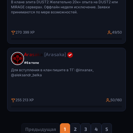
В клане элита DUST2 Желательно 20к+ опыта на DUST2 или
MIRAGE серверах. Оффлайн неделя исключение. Заявки
принимаются по мере возможностей.
270 399 XP
49/50
Arasaka
[Arasaka]
#6 в топе
Для вступления в клан пишите в ТГ: @inxanax,
@aleksandr_belka
255 213 XP
50/160
Предыдущая
1
2
3
4
5