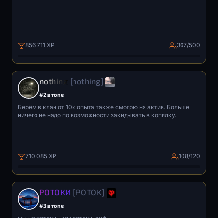
856 711 XP
367/500
nothing
[nothing]
#2 в топе
Берём в клан от 10к опыта также смотрю на актив. Больше
ничего не надо по возможности закидывать в копилку.
710 085 XP
108/120
РОТОКИ
[POTOK]
#3 в топе
мы не потоки，мы ротоки. ауф