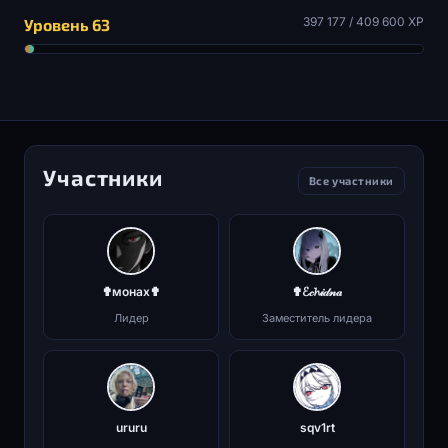
397 177 / 409 600 XP
Уровень 63
Участники
Все участники
✟монах✟
✟ℰ𝒸𝓱𝒾𝒹𝓃𝒶
Лидер
Заместитель лидера
ururu
sqv1rt