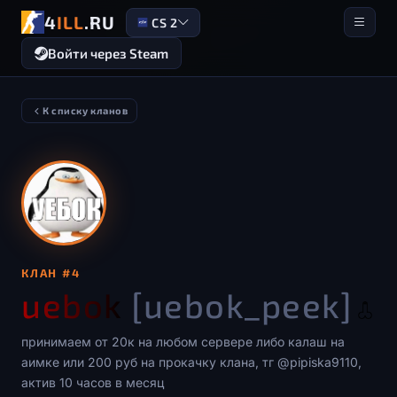
4
ILL
.RU
CS 2
Войти через Steam
К списку кланов
КЛАН #4
uebok
[uebok_peek]
принимаем от 20к на любом сервере либо калаш на
аимке или 200 руб на прокачку клана, тг @pipiska9110,
актив 10 часов в месяц