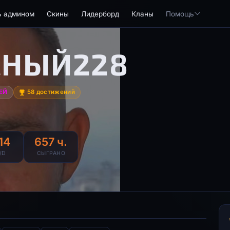
ь админом
Скины
Лидерборд
Кланы
Помощь
СНЫЙ228
ЕЙ
58 достижений
.14
657 ч.
/D
СЫГРАНО