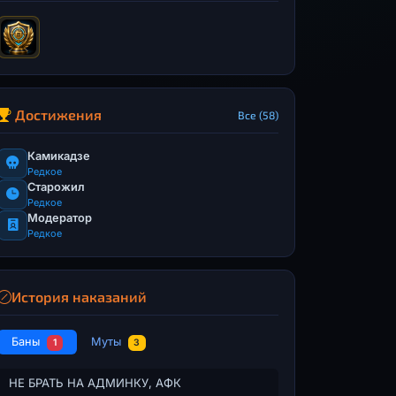
Достижения
Все (58)
Камикадзе
Редкое
Старожил
Редкое
Модератор
Редкое
История наказаний
Баны
Муты
1
3
НЕ БРАТЬ НА АДМИНКУ, АФК