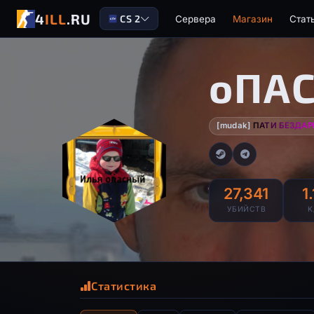
4
ILL
.RU
CS 2
Сервера
Магазин
Стат
оПА
[mudak]
ПАТИ БЕЗДАР
27,341
1
УБИЙСТВ
K
Статистика