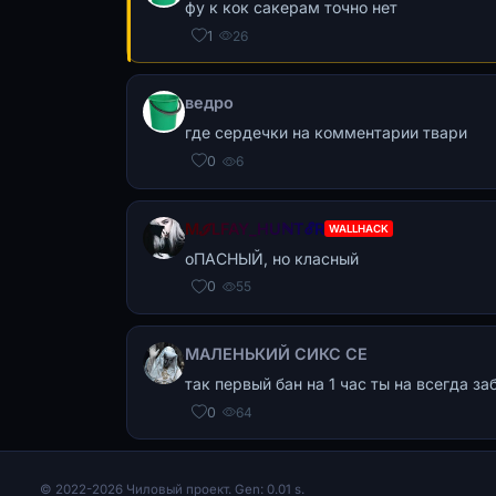
фу к кок сакерам точно нет
1
26
ведро
где сердечки на комментарии твари
0
6
MℐLFAY_HUℕTℰR
WALLHACK
оПАСНЫЙ, но класный
0
55
МАЛЕНЬКИЙ СИКС СЕ
так первый бан на 1 час ты на всегда за
0
64
© 2022-2026 Чиловый проект. Gen: 0.01 s.