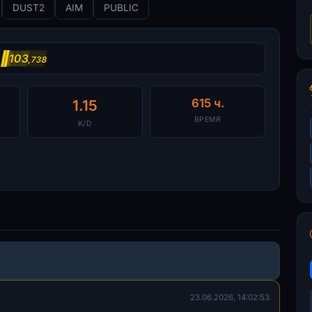
DUST2
AIM
PUBLIC
103
,738
615 ч.
1.15
ВРЕМЯ
K/D
23.06.2026, 14:02:53