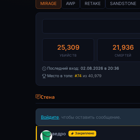
MIRAGE
AWP
RETAKE
SANDSTONE
25,309
21,936
УБИЙСТВ
СМЕРТЕЙ
Последний вход:
02.08.2026 в 20:36
Место в топе:
#74
из 40,979
Стена
Войдите
, чтобы оставить сообщение.
ведро
Закреплено