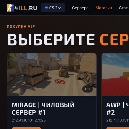
4
ILL
.RU
CS 2
Сервера
Магазин
Стат
ПОКУПКА VIP
ВЫБЕРИТЕ
СЕ
CS2
MIRAGE | ЧИЛОВЫЙ
AWP |
СЕРВЕР #1
#2
212.41.10.131:27025
212.41.10.131