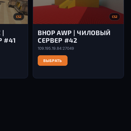
CS2
CS2
 |
BHOP AWP | ЧИЛОВЫЙ
 #41
СЕРВЕР #42
109.195.19.84:27049
ВЫБРАТЬ