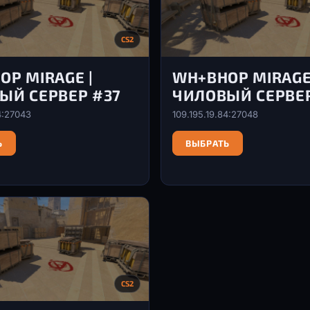
CS2
OP MIRAGE |
WH+BHOP MIRAGE
ЫЙ СЕРВЕР #37
ЧИЛОВЫЙ СЕРВЕР
4:27043
109.195.19.84:27048
Ь
ВЫБРАТЬ
CS2