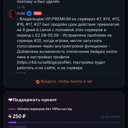
поэтому и был удалён
13:19
koiie
ОСН
- Владельцам VIP/PREMIUM на серверах #7, #14, #15,
#16, #17, #27 был продлён срок действия привилегий
на 8 дней в связи с поломкой этих серверов в
период с 02.08-05.08 - Исправлена проблема на
сервере #32, когда игроки, могли запускать
голосование через внутриигровой функционал -
Добавлена возможность отключения бейджа около
ника в настройках профиля
(https://4ill.ru/settings/profile). Настройка будет
работать и на сайте, и на сервере
13:33
Войдите, чтобы писать в чат
❤️
Поддержать проект
Цель:
Оплата серверов без VIPок на год
4 250 ₽
из 60 000 ₽
7% собрано