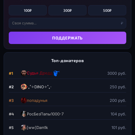
100₽
300₽
500₽
₽
ПОДДЕРЖАТЬ
Топ-донатеров
Судья Дредд
#1
3000 руб.
#2
‧₊˚✧DINO✧˚₊‧
250 руб.
#3
попадунья
200 руб.
#4
РосБезПапы1000-7
104 руб.
#5
[ww]Dam1k
101 руб.