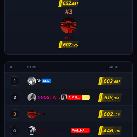
682
,657
#3
.tr1p
602
,126
#
ИГРОК
ЗВАНИЕ
682
1
Dh
1337
,657
616
2
INNOS | WaKa
AIM GOD
CUR
,814
602
3
.tr1p
,126
446
4
MℐLFAY_HUℕTℰR
WALLHACK
,916