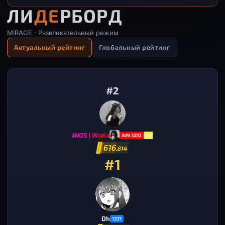
ЛИ
ДЕ
РБОРД
MIRAGE · Развлекательный режим
Актуальный рейтинг
Глобальный рейтинг
#2
INNOS | WaKa
AIM GOD
CUR
616
,814
#1
Dh
1337