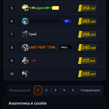
314
5
☜☢Legend☢☞
CUR
,547
283
6
[L4S0CHK1]w0ah2[MCRL]
ОТЕЦ
,390
256
7
Гриб
,470
240
8
LAST FEAT "TORNADO"
UNLUCKY
,648
217
9
qwe
,804
205
10
,847
Предыдущая
1
2
3
4
5
Следующая
Аналитика и cookie