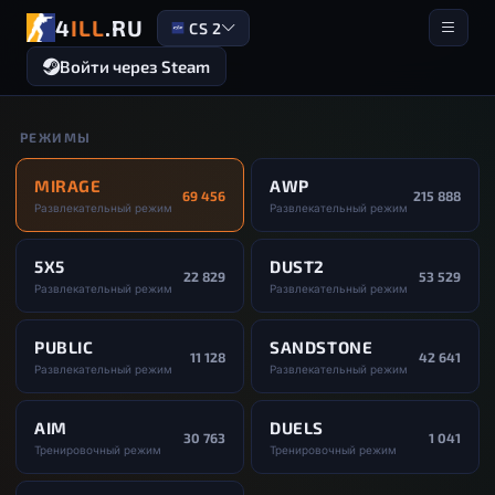
4
ILL
.RU
CS 2
Войти через Steam
РЕЖИМЫ
MIRAGE
AWP
69 456
215 888
Развлекательный режим
Развлекательный режим
5X5
DUST2
22 829
53 529
Развлекательный режим
Развлекательный режим
PUBLIC
SANDSTONE
11 128
42 641
Развлекательный режим
Развлекательный режим
AIM
DUELS
30 763
1 041
Тренировочный режим
Тренировочный режим