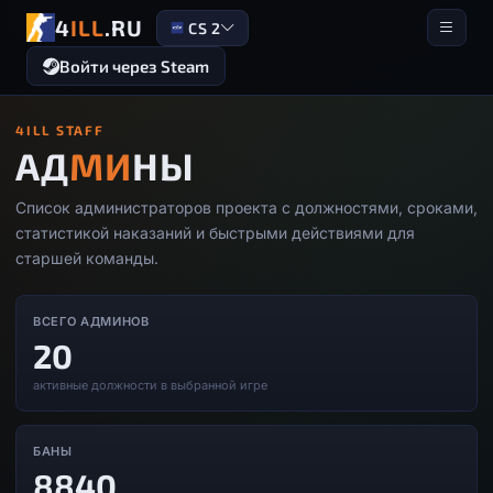
4
ILL
.RU
CS 2
Войти через Steam
4ILL STAFF
АД
МИ
НЫ
Список администраторов проекта с должностями, сроками,
статистикой наказаний и быстрыми действиями для
старшей команды.
ВСЕГО АДМИНОВ
20
активные должности в выбранной игре
БАНЫ
8840