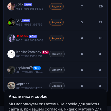
v0liX
ADM
7
26
Админ
76561199630556433
дед
ADM
5
17
Админ
76561199661393792
Denchik
ADM
4
10
Админ
76561198848596808
✞︎𝚗𝚎𝚔𝚘✞stalnoy
EZ4
0
0
Стажер
76561199845158531
cryMore⭕⃤
1337
0
0
Стажер
76561198780600474
Сергеев
0
0
Стажер
76561198756814707
Аналитика и cookie
Мы используем обязательные cookie для работы
сайта и, при вашем согласии, Яндекс.Метрику для